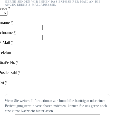
GERNE SENDEN WIR IHNEN DAS EXPOSÉ PER MAIL AN DIE
ANGEGEBENE E-MAILADRESSE.
rede
*
rname
*
chname
*
E-Mail
*
Telefon
Straße Nr.
*
Postleitzahl
*
Ort
*
Wenn Sie weitere Informationen zur Immobilie benötigen oder einen
Besichtigungstermin vereinbaren möchten, können Sie uns gerne noch
eine kurze Nachricht hinterlassen.