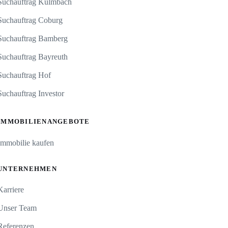
Suchauftrag Kulmbach
Suchauftrag Coburg
Suchauftrag Bamberg
Suchauftrag Bayreuth
Suchauftrag Hof
Suchauftrag Investor
IMMOBILIENANGEBOTE
Immobilie kaufen
UNTERNEHMEN
Karriere
Unser Team
Referenzen