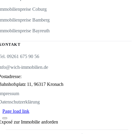
Immobilienpreise Coburg
Immobilienpreise Bamberg
Immobilienpreise Bayreuth
KONTAKT
Tel. 09261 675 90 56
info@wich-immobilien.de
Postadresse:
Bahnhofsplatz 11,
96317 Kronach
Impressum
Datenschutzerklärung
Page load link
Exposé zur Immobilie anforden