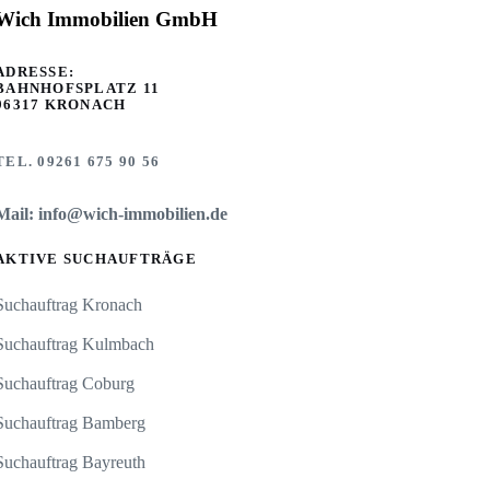
Wich Immobilien GmbH
ADRESSE:
BAHNHOFSPLATZ 11
96317 KRONACH
TEL. 09261 675 90 56
Mail: info@wich-immobilien.de
AKTIVE SUCHAUFTRÄGE
Suchauftrag Kronach
Suchauftrag Kulmbach
Suchauftrag Coburg
Suchauftrag Bamberg
Suchauftrag Bayreuth