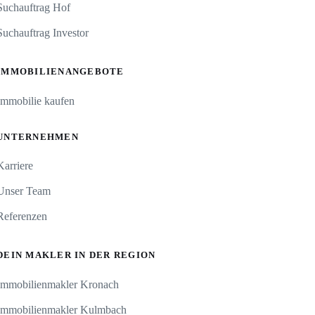
Suchauftrag Hof
Suchauftrag Investor
IMMOBILIENANGEBOTE
Immobilie kaufen
UNTERNEHMEN
Karriere
Unser Team
Referenzen
DEIN MAKLER IN DER REGION
Immobilienmakler Kronach
Immobilienmakler Kulmbach