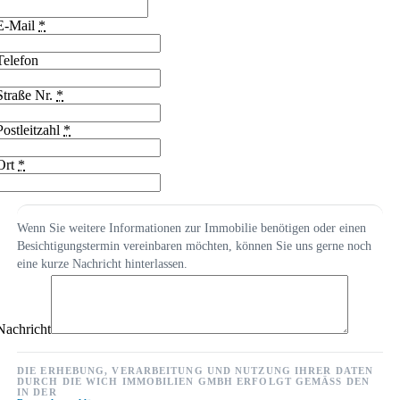
E-Mail
*
Telefon
Straße Nr.
*
Postleitzahl
*
Ort
*
Wenn Sie weitere Informationen zur Immobilie benötigen oder einen
Besichtigungstermin vereinbaren möchten, können Sie uns gerne noch
eine kurze Nachricht hinterlassen.
Nachricht
DIE ERHEBUNG, VERARBEITUNG UND NUTZUNG IHRER DATEN
DURCH DIE WICH IMMOBILIEN GMBH ERFOLGT GEMÄSS DEN I
N DER