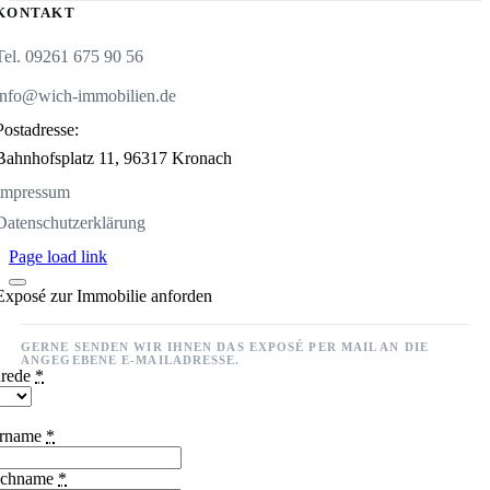
KONTAKT
Tel. 09261 675 90 56
info@wich-immobilien.de
Postadresse:
Bahnhofsplatz 11,
96317 Kronach
Impressum
Datenschutzerklärung
Page load link
Exposé zur Immobilie anforden
GERNE SENDEN WIR IHNEN DAS EXPOSÉ PER MAIL AN DIE
ANGEGEBENE E-MAILADRESSE.
rede
*
rname
*
chname
*