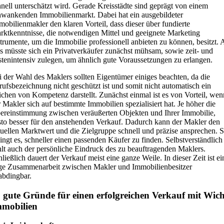
hnell unterschätzt wird. Gerade Kreisstädte sind geprägt von einem
hwankenden Immobilienmarkt. Dabei hat ein ausgebildeter
mobilienmakler den klaren Vorteil, dass dieser über fundierte
rktkenntnisse, die notwendigen Mittel und geeignete Marketing
strumente, um die Immobilie professionell anbieten zu können, besitzt. A
es müsste sich ein Privatverkäufer zunächst mühsam, sowie zeit- und
stenintensiv zulegen, um ähnlich gute Voraussetzungen zu erlangen.
i der Wahl des Maklers sollten Eigentümer einiges beachten, da die
rufsbezeichnung nicht geschützt ist und somit nicht automatisch ein
ichen von Kompetenz darstellt. Zunächst einmal ist es von Vorteil, wen
r Makler sich auf bestimmte Immobilien spezialisiert hat. Je höher die
ereinstimmung zwischen veräußerten Objekten und Ihrer Immobilie,
sto besser für den anstehenden Verkauf. Dadurch kann der Makler den
tuellen Marktwert und die Zielgruppe schnell und präzise ansprechen. 
lingt es, schneller einen passenden Käufer zu finden. Selbstverständlich
hlt auch der persönliche Eindruck des zu beauftragenden Maklers.
ließlich dauert der Verkauf meist eine ganze Weile. In dieser Zeit ist ei
ge Zusammenarbeit zwischen Makler und Immobilienbesitzer
abdingbar.
 gute Gründe für einen erfolgreichen Verkauf mit Wic
mmobilien