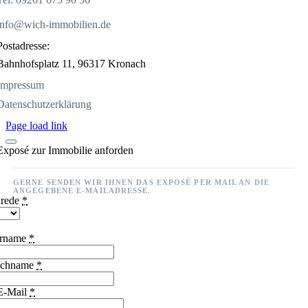
info@wich-immobilien.de
Postadresse:
Bahnhofsplatz 11,
96317 Kronach
Impressum
Datenschutzerklärung
Page load link
Exposé zur Immobilie anforden
GERNE SENDEN WIR IHNEN DAS EXPOSÉ PER MAIL AN DIE
ANGEGEBENE E-MAILADRESSE.
rede
*
rname
*
chname
*
E-Mail
*