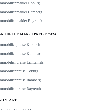
Immobilienmakler Coburg
Immobilienmakler Bamberg
Immobilienmakler Bayreuth
AKTUELLE MARKTPREISE 2026
Immobilienpreise Kronach
Immobilienpreise Kulmbach
Immobilienpreise Lichtenfels
Immobilienpreise Coburg
Immobilienpreise Bamberg
Immobilienpreise Bayreuth
KONTAKT
Tel. 09261 675 90 56