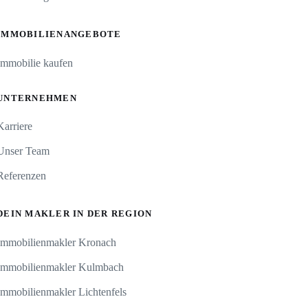
IMMOBILIENANGEBOTE
Immobilie kaufen
UNTERNEHMEN
Karriere
Unser Team
Referenzen
DEIN MAKLER IN DER REGION
Immobilienmakler Kronach
Immobilienmakler Kulmbach
Immobilienmakler Lichtenfels