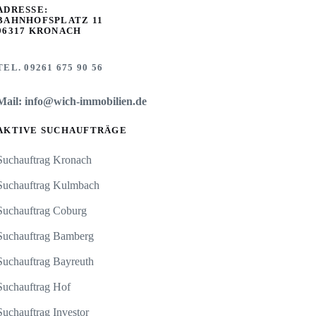
ADRESSE:
BAHNHOFSPLATZ 11
96317 KRONACH
TEL. 09261 675 90 56
Mail: info@wich-immobilien.de
AKTIVE SUCHAUFTRÄGE
Suchauftrag Kronach
Suchauftrag Kulmbach
Suchauftrag Coburg
Suchauftrag Bamberg
Suchauftrag Bayreuth
Suchauftrag Hof
Suchauftrag Investor